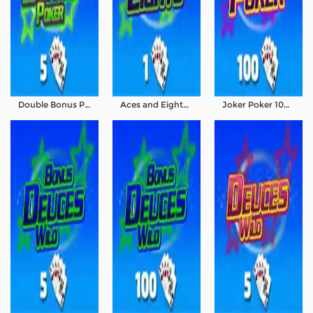
Double Bonus Poker 5 Hand
Aces and Eights 1 Hand
Joker Poker 100 Hand