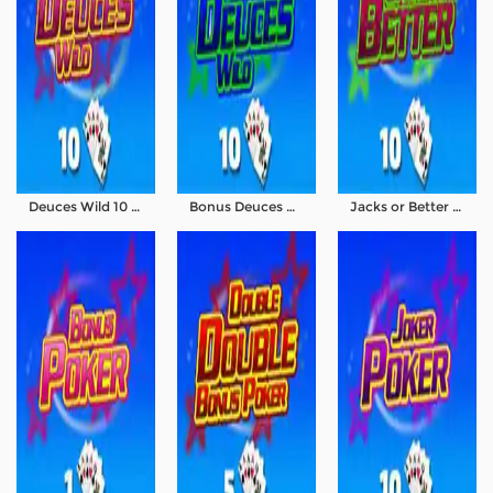
Deuces Wild 10 Hand
Bonus Deuces Wild 10 Hand
Jacks or Better 10 Hand