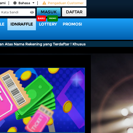
ami
Bahasa
Pengaduan Customer
DAFTAR
BARU
PROMO
LE
IDNRAFFLE
LOTTERY
PROMOSI
 Atas Nama Rekening yang Terdaftar ! Khusus Member Baru Daftar yang Tr