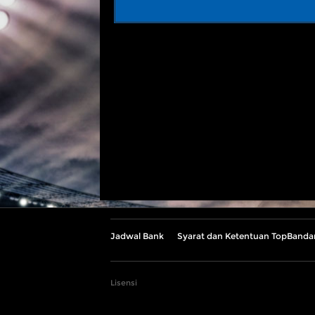
Jadwal Bank
|
Syarat dan Ketentuan TopBanda
Lisensi