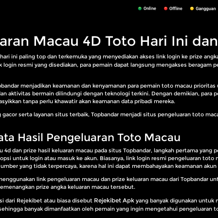
aran Macau 4D Toto Hari Ini dan
ari ini paling top dan terkemuka yang menyediakan akses link login ke prize angk
ink login resmi yang disediakan, para pemain dapat langsung mengakses beragam 
Topbandar menjadikan keamanan dan kenyamanan para pemain toto macau priorita
 aktivitas bermain dilindungi dengan teknologi terkini. Dengan demikian, para 
ikkan tanpa perlu khawatir akan keamanan data pribadi mereka.
 gacor serta layanan situs terbaik, Topbandar menjadi situs pengeluaran toto ma
ta Hasil Pengeluaran Toto Macau
4d dan prize hasil keluaran macau pada situs Topbandar, langkah pertama yang p
psi untuk login atau masuk ke akun. Biasanya, link login resmi pengeluaran toto 
i sumber yang tidak terpercaya, karena hal ini dapat membahayakan keamanan aku
enggunakan link pengeluaran macau dan prize keluaran macau dari Topbandar untuk
emenangkan prize angka keluaran macau tersebut.
Rejekibet Apk
si dari Rejekibet atau biasa disebut
yang banyak digunakan untuk 
sehingga banyak dimanfaatkan oleh pemain yang ingin mengetahui pengeluaran tot