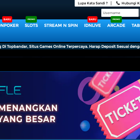
Lupa Kata Sandi ?
Hubungi K
BARU
BARU
PROMO
PROMO
DNPOKER
SLOTS
STREAM N SPIN
IDNLIVE
ARCADE
TAB
 Topbandar, Situs Games Online Terpercaya. Harap Deposit Sesuai dengan