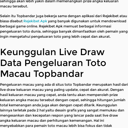
sehingga akan lebih yakin dalam memenangkan prize angka keluaran
macau tersebut.
Selain itu Topbandar juga bekerja sama dengan aplikasi dari Rejekibet atau
biasa disebut
Rejekibet Apk
yang banyak digunakan untuk mendownload
berbagai game online. Rejekibet Apk memuat berbagai informasi
pengeluaran toto dunia, sehingga banyak dimanfaatkan oleh pemain yang
ingin mengetahui pengeluaran toto yang lebih cepat dan akurat.
Keunggulan Live Draw
Data Pengeluaran Toto
Macau Topbandar
Pengeluaran macau yang ada di situs toto Topbandar merupakan hasil dari
live draw keluaran macau yang paling update, cepat dan akurat. Dengan
hasil keluaran macau yang cepat, anda tentu akan memperoleh prize
keluaran angka macau tersebut dengan cepat, sehingga hitungan jumlah
total kemenangan anda juga akan dengan cepat ditarik. Keunggulan
lainnya terletak pada 2 hal yaitu desain grafis yang sangat memukau dan
mengesankan dan kecepatan respon yang lancar pada saat live draw
angka keluaran macau dan perhitungan kemenangan. Hal ini
menyebabkan para pemain toto macau lebih bisa fokus dan tidak