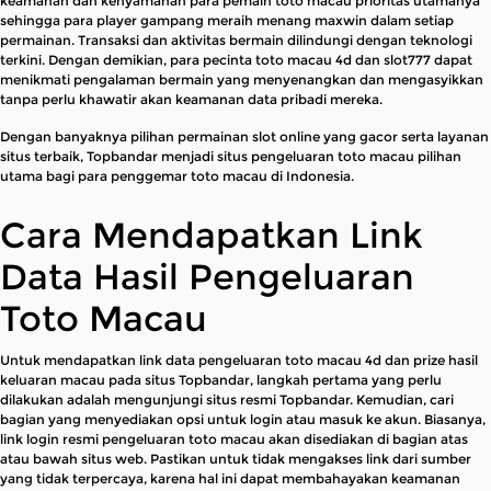
keamanan dan kenyamanan para pemain toto macau prioritas utamanya
sehingga para player gampang meraih menang maxwin dalam setiap
permainan. Transaksi dan aktivitas bermain dilindungi dengan teknologi
terkini. Dengan demikian, para pecinta toto macau 4d dan slot777 dapat
menikmati pengalaman bermain yang menyenangkan dan mengasyikkan
tanpa perlu khawatir akan keamanan data pribadi mereka.
Dengan banyaknya pilihan permainan slot online yang gacor serta layanan
situs terbaik, Topbandar menjadi situs pengeluaran toto macau pilihan
utama bagi para penggemar toto macau di Indonesia.
Cara Mendapatkan Link
Data Hasil Pengeluaran
Toto Macau
Untuk mendapatkan link data pengeluaran toto macau 4d dan prize hasil
keluaran macau pada situs Topbandar, langkah pertama yang perlu
dilakukan adalah mengunjungi situs resmi Topbandar. Kemudian, cari
bagian yang menyediakan opsi untuk login atau masuk ke akun. Biasanya,
link login resmi pengeluaran toto macau akan disediakan di bagian atas
atau bawah situs web. Pastikan untuk tidak mengakses link dari sumber
yang tidak terpercaya, karena hal ini dapat membahayakan keamanan