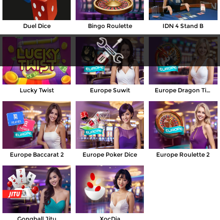
Duel Dice
Bingo Roulette
IDN 4 Stand B
Lucky Twist
Europe Suwit
Europe Dragon Tiger
Europe Baccarat 2
Europe Poker Dice
Europe Roulette 2
Gongball Jitu
XocDia