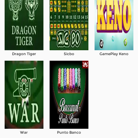
Referral
Promosi
Hubungi Kami
Live Chat
Dragon Tiger
Sicbo
GamePlay Keno
Pengaduan Customer
Pilih Bahasa:
MASUK
DAFTAR
&copy; Topbandar : Pengeluaran Macau 4D Toto
Hari Ini dan Slot777. Hak Cipta Dilindungi.
War
Punto Banco