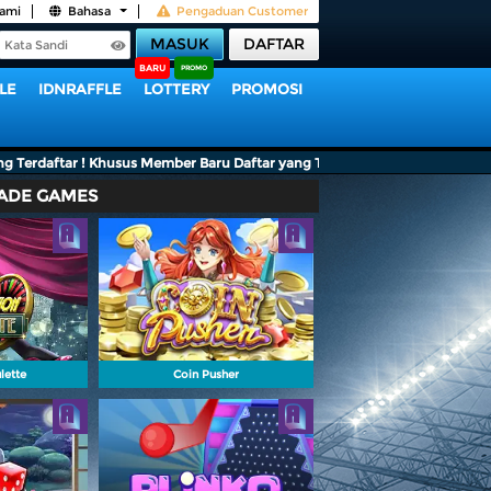
ami
Bahasa
Pengaduan Customer
DAFTAR
BARU
PROMO
LE
IDNRAFFLE
LOTTERY
PROMOSI
aftar ! Khusus Member Baru Daftar yang Transfer Dana menggunakan mesin
CADE GAMES
Play
lette
Coin Pusher
Play