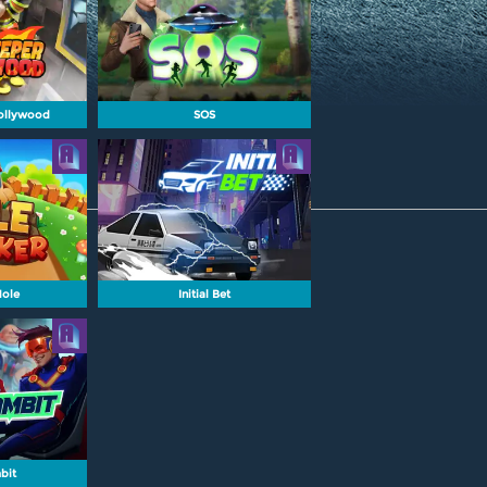
Play
ollywood
SOS
Play
ole
Initial Bet
bit