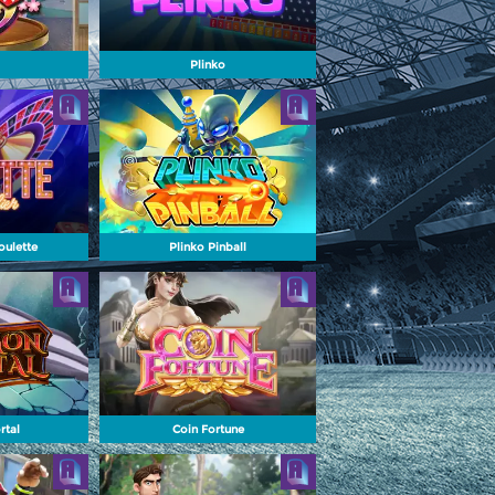
Plinko
Play
oulette
Plinko Pinball
Play
rtal
Coin Fortune