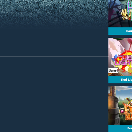
Hau
Red Lig
Fo