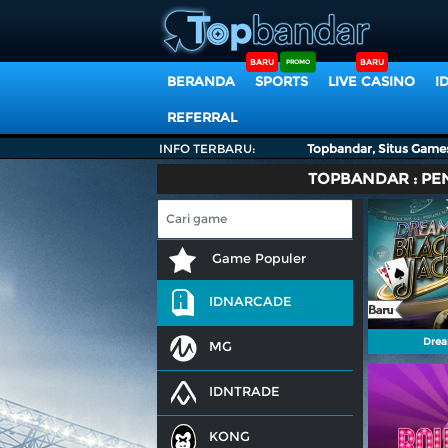
BARU
BARU
PROMO
BERANDA
SPORTS
LIVE CASINO
I
REFERRAL
Selamat Datang Di Topbandar, Situs Games Online
INFO TERBARU:
TOPBANDAR : PE
Game Populer
IDNARCADE
Drea
MG
IDNTRADE
KONG